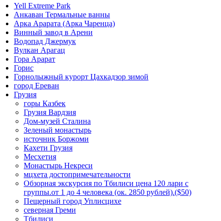
Yell Extreme Park
Анкаван Термальные ванны
Арка Арарата (Арка Чаренца)
Винный завод в Арени
Водопад Джермук
Вулкан Арагац
Гора Арарат
Горис
Горнолыжный курорт Цахкадзор зимой
город Ереван
Грузия
горы Казбек
Грузия Вардзия
Дом-музей Сталина
Зеленый монастырь
источник Боржоми
Кахети Грузия
Месхетия
Монастырь Некреси
мцхета достопримечательности
Обзорная экскурсия по Тбилиси цена 120 лари с
группы.от 1 до 4 человека (ок. 2850 рублей).($50)
Пещерный город Уплисцихе
северная Греми
Тбилиси