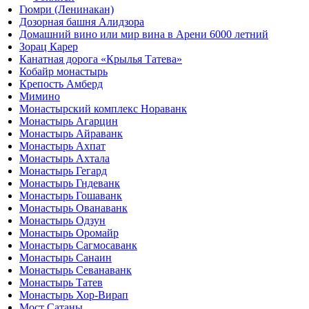
Гюмри (Ленинакан)
Дозорная башня Алидзора
Домашний вино или мир вина в Арени 6000 летний
Зорац Карер
Канатная дорога «Крылья Татева»
Кобайр монастырь
Крепость Амберд
Мимино
Монастырский комплекс Нораванк
Монастырь Агарцин
Монастырь Айраванк
Монастырь Ахпат
Монастырь Ахтала
Монастырь Гегард
Монастырь Гндеванк
Монастырь Гошаванк
Монастырь Ованаванк
Монастырь Одзун
Монастырь Оромайр
Монастырь Сагмосаванк
Монастырь Санаин
Монастырь Севанаванк
Монастырь Татев
Монастырь Хор-Вирап
Мост Сатаны