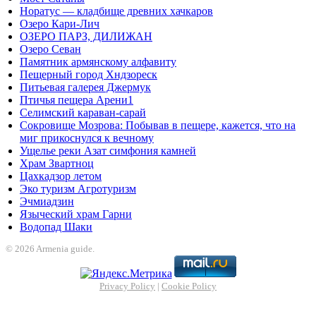
Норатус — кладбище древних хачкаров
Озеро Кари-Лич
ОЗЕРО ПАРЗ, ДИЛИЖАН
Озеро Севан
Памятник армянскому алфавиту
Пещерный город Хндзореск
Питьевая галерея Джермук
Птичья пещера Арени1
Селимский караван-сарай
Сокровище Мозрова: Побывав в пещере, кажется, что на
миг прикоснулся к вечному
Ущелье реки Азат симфония камней
Храм Звартноц
Цахкадзор летом
Эко туризм Агротуризм
Эчмиадзин
Языческий храм Гарни
Водопад Шаки
© 2026 Armenia guide.
Privacy Policy
|
Cookie Policy
Holiganbet
Holiganbet
jojobet
grandpashabet
betpark
casibom
betcio
Casib