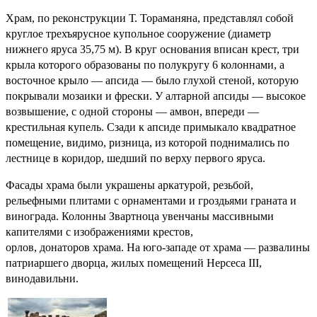
Храм, по реконструкции Т. Тораманяна, представлял собой
круглое трехъярусное купольное сооружение (диаметр
нижнего яруса 35,75 м). В круг основания вписан крест, три
крыла которого образованы по полукругу 6 колоннами, а
восточное крыло — апсида — было глухой стеной, которую
покрывали мозаики и фрески. У алтарной апсиды — высокое
возвышение, с одной стороны — амвон, впереди —
крестильная купель. Сзади к апсиде примыкало квадратное
помещение, видимо, ризница, из которой поднимались по
лестнице в коридор, шедший по верху первого яруса.
Фасады храма были украшены аркатурой, резьбой,
рельефными плитами с орнаментами и гроздьями граната и
винограда. Колонны Звартноца увенчаны массивными
капителями с изображениями крестов,
орлов, донаторов храма. На юго-западе от храма — развалины
патриаршего дворца, жилых помещений Нерсеса III,
винодавильни.