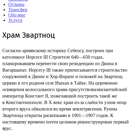
Отзывы
Трансфер
Обо мне
Услуги
Храм Звартноц
Согласно армянскому историку Себеосу, построен при
католикосе Нерсесе III Строителе 640—650 годах,
планировавшем перенести свою резиденцию из Двина в
Вагаршапат. Нерсесу III также приписываются строительство
сооружений в Двине и Хор-Вирапе и похожей на Звартноц
церкви в его родном селе Ишхан в Тайке. На церемонии
освящения колоссального храма присутствовалвизантийский
император Констант II, пожелавший построить такой же
в Константинополе. В X веке храм из-за слабости узлов опор
второго яруса обвалился во время землетрясения. Руины
Звартноца открыты раскопками в 1901—1907 годов. К
настоящему времени почти целиком реконструирован первый
ярус.