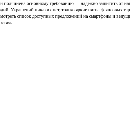
ова и подчинена основному требованию — надёжно защитить от 
удий. Украшений никаких нет, только яркие пятна фаянсовых та
росмотреть список доступных предложений на смартфоны и веду
остям.