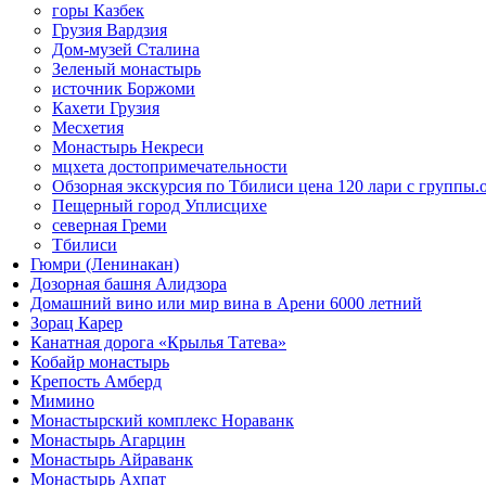
горы Казбек
Грузия Вардзия
Дом-музей Сталина
Зеленый монастырь
источник Боржоми
Кахети Грузия
Месхетия
Монастырь Некреси
мцхета достопримечательности
Обзорная экскурсия по Тбилиси цена 120 лари с группы.от 
Пещерный город Уплисцихе
северная Греми
Тбилиси
Гюмри (Ленинакан)
Дозорная башня Алидзора
Домашний вино или мир вина в Арени 6000 летний
Зорац Карер
Канатная дорога «Крылья Татева»
Кобайр монастырь
Крепость Амберд
Мимино
Монастырский комплекс Нораванк
Монастырь Агарцин
Монастырь Айраванк
Монастырь Ахпат