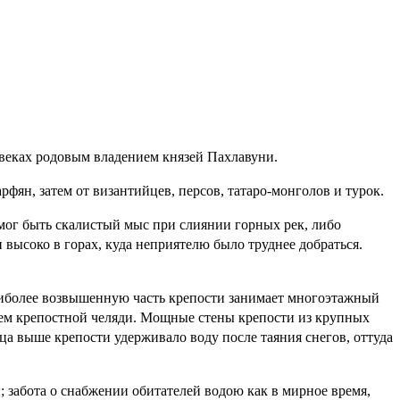
веках родовым владением князей Пахлавуни.
фян, затем от византийцев, персов, татаро-монголов и турок.
мог быть скалистый мыс при слиянии горных рек, либо
высоко в горах, куда неприятелю было труднее добраться.
аиболее возвышенную часть крепости занимает многоэтажный
нием крепостной челяди. Мощные стены крепости из крупных
а выше крепости удерживало воду после таяния снегов, оттуда
 забота о снабжении обитателей водою как в мирное время,