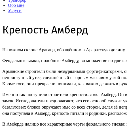
Трансфер
Обо мне
Услуги
Крепость Амберд
На южном склоне Арагаца, обращённом в Араратскую долину, 
Феодальные замки, подобные Амберду, во множестве воздвигали
Армянские строители были незаурядными фортификаторами, они
неприступный утес, соединённый с горным массивом узкой поло
Кроме того, они прекрасно понимали, как важно держать в рук
Именно так поступили строители крепости-замка Амберд. Он 
замок. Исследователи предполагают, что его основой служит 
базальтовых блоков окружают мыс со всех сторон, делая её н
она поступала в Амберд, крепость питали и родники, располо
В Амберде налицо все характерные черты феодального гнезда: 