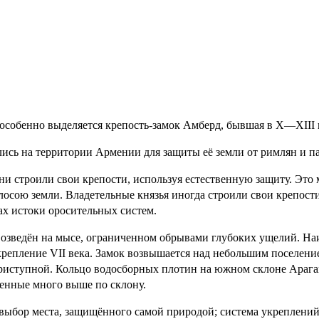
особенно выделяется крепость-замок Амберд, бывшая в X—XIII 
сь на территории Армении для защиты её земли от римлян и пар
 строили свои крепости, используя естественную защиту. Это 
сою земли. Владетельные князья иногда строили свои крепости 
ах истоки оросительных систем.
возведён на мысе, ограниченном обрывами глубоких ущелий. Н
укрепление VII века. Замок возвышается над небольшим поселе
еприступной. Кольцо водосборных плотин на южном склоне Арагац
женные много выше по склону.
выбор места, защищённого самой природой; система укреплений;