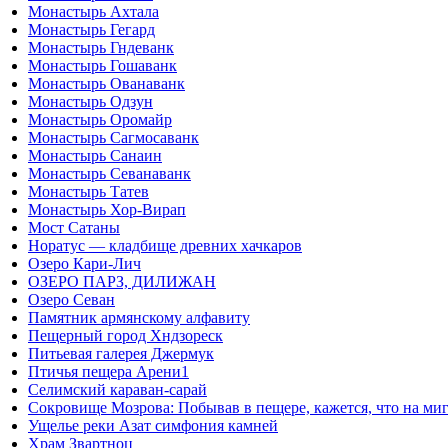
Монастырь Ахтала
Монастырь Гегард
Монастырь Гндеванк
Монастырь Гошаванк
Монастырь Ованаванк
Монастырь Одзун
Монастырь Оромайр
Монастырь Сагмосаванк
Монастырь Санаин
Монастырь Севанаванк
Монастырь Татев
Монастырь Хор-Вирап
Мост Сатаны
Норатус — кладбище древних хачкаров
Озеро Кари-Лич
ОЗЕРО ПАРЗ, ДИЛИЖАН
Озеро Севан
Памятник армянскому алфавиту
Пещерный город Хндзореск
Питьевая галерея Джермук
Птичья пещера Арени1
Селимский караван-сарай
Сокровище Мозрова: Побывав в пещере, кажется, что на миг
Ущелье реки Азат симфония камней
Храм Звартноц