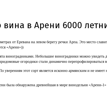
вина в Арени 6000 летн
метрах от Еревана на левом берегу речки Арпа. Это место слав
тся «Арени»))
анята виноградниками. Небольшие виноградники можно увидеть д
е придомовые огородики стали динамично перепрофилироваться 
По уверениям этот сорт является исконно армянским и не имеет
Арени была обнаружена древнейшая в мире винодельня «Арени-1» 