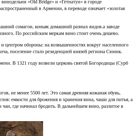
 винодельни «Old Bridge» и «Гетнатун» в городе
 распространенный в Армении, в переводе означает «золотая
.
машний сомагон, коньяк домашний разных видов.а заводе
азного. По российским меркам вино стоит очень дешево.
 и центром обороны: на возвышенностях вокруг населенного
аича, поселение стало резиденцией князей региона Сюник.
емени. В 1321 году возвели церковь святой Богородицы (Сурб
ов, не менее 5500 лет. Это самая древняя кожаная обувь,
лов: емкости для брожения и хранения вина, чаши для питья, а
чан, где начинал бродить. В дальнейшем вино, разлитое в