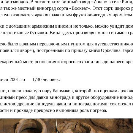
 винзаводов. В числе таких: винный завод «Zorah» в селе Ринд,
ся так же местный виноград сорта «Воскеат». Этот сорт, широко
Воскеат отличается ярко выраженным фруктово-ягодным ароматом
атки с домашним армянским вином,и не только. можно увидит до
 пластиковые бутылки. Вина здесь производят много и самого р
 село было важным перевалочным пунктом для путешественников
 появился дворец, построенный по приказу князя Орбеляна Тарс
рехарочный мост, основания которого сохранились до нашего вр
писи 2001-го — 1730 человек.
ни, нашли кожаную пару башмаков, которой, по оценкам археолог
инный пресс для давки винограда и другое оборудование виноде
истов, древние виноделы давили виноград ногами, сок стекал в 
хости и прохладе прекрасно выполняла роль погреба.