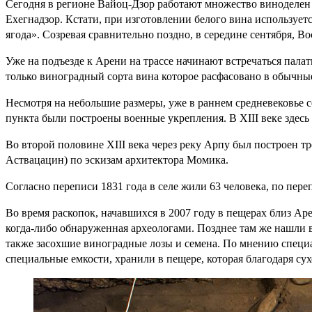
Сегодня в регионе Вайоц-Дзор работают множество виноделен и
Ехегнадзор. Кстати, при изготовлении белого вина использует
ягода». Созревая сравнительно поздно, в середине сентября, 
Уже на подъезде к Арени на трассе начинают встречаться пал
только виноградный сорта вина которое расфасовано в обычные
Несмотря на небольшие размеры, уже в раннем средневековье
пункта были построены военные укрепления. В XIII веке здесь
Во второй половине XIII века через реку Арпу был построен т
Аствацацин) по эскизам архитектора Момика.
Согласно переписи 1831 года в селе жили 63 человека, по пере
Во время раскопок, начавшихся в 2007 году в пещерах близ Аре
когда-либо обнаруженная археологами. Позднее там же нашли в
также засохшие виноградные лозы и семена. По мнению специал
специальные емкости, хранили в пещере, которая благодаря су