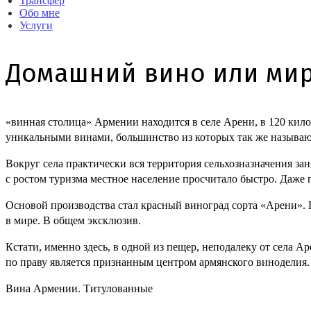
Трансфер
Обо мне
Услуги
Домашний вино или мир 
«винная столица» Армении находится в селе Арени, в 120 кило
уникальными винами, большинство из которых так же называю
Вокруг села практически вся территория сельхозназначения з
с ростом туризма местное население просчитало быстро. Даж
Основой производства стал красный виноград сорта «Арени». 
в мире. В общем эксклюзив.
Кстати, именно здесь, в одной из пещер, неподалеку от села 
по праву является признанным центром армянского виноделия.
Вина Армении. Титулованные