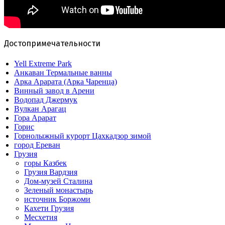
Достопримечательности
Yell Extreme Park
Анкаван Термальные ванны
Арка Арарата (Арка Чаренца)
Винный завод в Арени
Водопад Джермук
Вулкан Арагац
Гора Арарат
Горис
Горнолыжный курорт Цахкадзор зимой
город Ереван
Грузия
горы Казбек
Грузия Вардзия
Дом-музей Сталина
Зеленый монастырь
источник Боржоми
Кахети Грузия
Месхетия