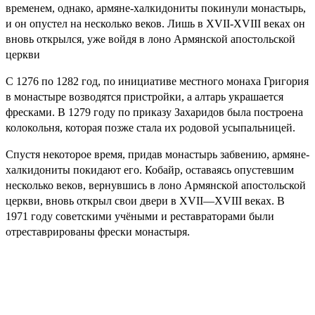
временем, однако, армяне-халкидониты покинули монастырь,
и он опустел на несколько веков. Лишь в XVII-XVIII веках он
вновь открылся, уже войдя в лоно Армянской апостольской
церкви
С 1276 по 1282 год, по инициативе местного монаха Григория
в монастыре возводятся пристройки, а алтарь украшается
фресками. В 1279 году по приказу Захаридов была построена
колокольня, которая позже стала их родовой усыпальницей.
Спустя некоторое время, придав монастырь забвению, армяне-
халкидониты покидают его. Кобайр, оставаясь опустевшим
несколько веков, вернувшись в лоно Армянской апостольской
церкви, вновь открыл свои двери в XVII—XVIII веках. В
1971 году советскими учёными и реставраторами были
отреставрированы фрески монастыря.