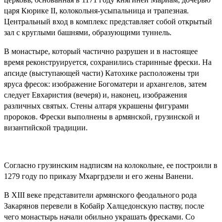
царя Кюрике II, колокольня-усыпальница и трапезная.
Центральный вход в комплекс представляет собой открытый
зал с круглыми башнями, образующими туннель.
В монастыре, который частично разрушен и в настоящее
время реконструируется, сохранились старинные фрески. На
апсиде (выступающей части) Катохике расположены три
яруса фресок: изображение Богоматери и архангелов, затем
следует Евхаристия (вечеря) и, наконец, изображения
различных святых. Стены алтаря украшены фигурами
пророков. Фрески выполнены в армянской, грузинской и
византийской традиции.
Согласно грузинским надписям на колокольне, ее построили в
1279 году по приказу Мхаргрдзели и его жены Ванени.
В XIII веке представители армянского феодального рода
Закарянов перевели в Кобайр Халцедонскую паству, после
чего монастырь начали обильно украшать фресками. Со