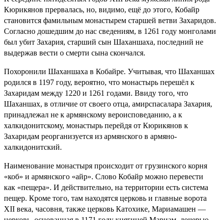
Кюрикянов прервалась, но, видимо, ещё до этого, Кобайр
становится фамильным монастырем старшей ветви Захаридов.
Согласно дошедшим до нас сведениям, в 1261 году монголами
был убит Захария, старший сын Шаханшаха, последний не
выдержав вести о смерти сына скончался.
Похоронили Шаханшаха в Кобайре. Учитывая, что Шаханшах
родился в 1197 году, вероятно, что монастырь перешёл к
Захаридам между 1220 и 1261 годами. Ввиду того, что
Шаханшах, в отличие от своего отца, амирспасалара Захария,
принадлежал не к армянскому вероисповеданию, а к
халкидонитскому, монастырь перейдя от Кюрикянов к
Захаридам реорганизуется из армянского в армяно-
халкидонитский.
Наименование монастыря происходит от грузинского корня
«коб» и армянского «айр». Слово Кобайр можно перевести
как «пещера». И действительно, на территории есть система
пещер. Кроме того, там находятся церковь и главные ворота
XII века, часовня, также церковь Катохике, Мариамашен —
церковь, основанная в 1171 году княгиней Мариам, дочерью