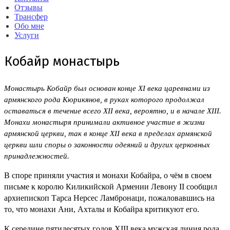
Отзывы
Трансфер
Обо мне
Услуги
Кобайр монастырь
Монастырь Кобайр был основан конце XI века царевнами из
армянского рода Кюрикянов, в руках которого продолжал
оставаться в течение всего XII века, вероятно, и в начале XIII.
Монахи монастыря принимали активное участие в жизни
армянской церкви, так в конце XII века в пределах армянской
церкви шли споры о законности одеяний и других церковных
принадлежностей.
В споре приняли участия и монахи Кобайра, о чём в своем
письме к королю Киликийской Армении Левону II сообщил
архиепископ Тарса Нерсес Ламбронаци, пожаловавшись на
то, что монахи Ани, Ахталы и Кобайра критикуют его.
К середине пятидесятых годов XIII века мужская линия рода