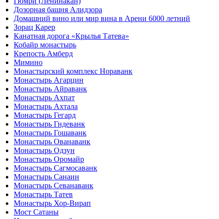
Гюмри (Ленинакан)
Дозорная башня Алидзора
Домашний вино или мир вина в Арени 6000 летний
Зорац Карер
Канатная дорога «Крылья Татева»
Кобайр монастырь
Крепость Амберд
Мимино
Монастырский комплекс Нораванк
Монастырь Агарцин
Монастырь Айраванк
Монастырь Ахпат
Монастырь Ахтала
Монастырь Гегард
Монастырь Гндеванк
Монастырь Гошаванк
Монастырь Ованаванк
Монастырь Одзун
Монастырь Оромайр
Монастырь Сагмосаванк
Монастырь Санаин
Монастырь Севанаванк
Монастырь Татев
Монастырь Хор-Вирап
Мост Сатаны