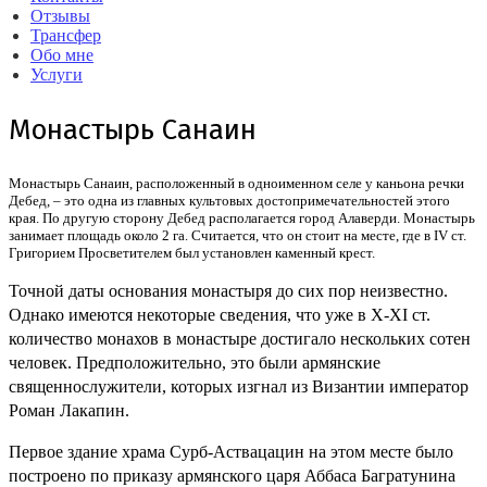
Отзывы
Трансфер
Обо мне
Услуги
Монастырь Санаин
Монастырь Санаин, расположенный в одноименном селе у каньона речки
Дебед, – это одна из главных культовых достопримечательностей этого
края. По другую сторону Дебед располагается город Алаверди. Монастырь
занимает площадь около 2 га. Считается, что он стоит на месте, где в IV ст.
Григорием Просветителем был установлен каменный крест.
Точной даты основания монастыря до сих пор неизвестно.
Однако имеются некоторые сведения, что уже в X-XI ст.
количество монахов в монастыре достигало нескольких сотен
человек. Предположительно, это были армянские
священнослужители, которых изгнал из Византии император
Роман Лакапин.
Первое здание храма Сурб-Аствацацин на этом месте было
построено по приказу армянского царя Аббаса Багратунина