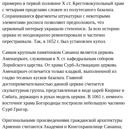
примерно в первой половине X ст. Крестовокупольный храм
с четырьмя приделами сложен из полутесаного базальта.
Сохранившиеся фрагменты штукатурки с некоторыми
элементами росписи позволяют предположить, что
церковный интерьер украшали стенописи. За всю историю
церкви ее неоднократно ремонтировали и частично
перестраивали. Так, в 1652 г. был установлен купол.
Самым крупным памятником Санаина является церковь
Аменапркич, служившая в Х ст. кафедральным собором
Лорийского царства. От храма Сурб-Аствацацин церковь
Аменапркич отличается только кладкой, выполненной из
гладко тесаных кусков базальта. Главной
достопримечательностью данной церкви считается
скульптурная группа, представленная в виде царей Кюрике и
Смбата, держащих в руках модель церкви. В 1061 г. немного
восточнее храма Богородицы построили небольшую часовню
Сурб Григор.
Оригинальными произведениями гражданской архитектуры
Армении считаются Академия и Книгохранилище Санаина,