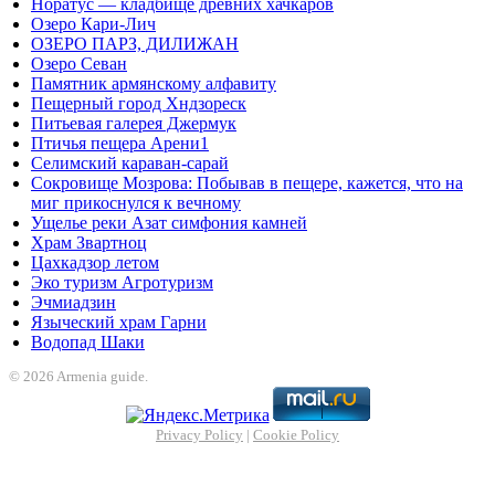
Норатус — кладбище древних хачкаров
Озеро Кари-Лич
ОЗЕРО ПАРЗ, ДИЛИЖАН
Озеро Севан
Памятник армянскому алфавиту
Пещерный город Хндзореск
Питьевая галерея Джермук
Птичья пещера Арени1
Селимский караван-сарай
Сокровище Мозрова: Побывав в пещере, кажется, что на
миг прикоснулся к вечному
Ущелье реки Азат симфония камней
Храм Звартноц
Цахкадзор летом
Эко туризм Агротуризм
Эчмиадзин
Языческий храм Гарни
Водопад Шаки
© 2026 Armenia guide.
Privacy Policy
|
Cookie Policy
shabet
Holiganbet
Holiganbet
Holiganbet
Jojobet
jojobet
nakitbahis
betpark