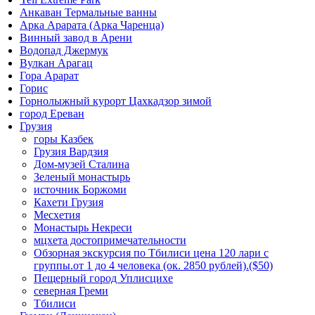
Анкаван Термальные ванны
Арка Арарата (Арка Чаренца)
Винный завод в Арени
Водопад Джермук
Вулкан Арагац
Гора Арарат
Горис
Горнолыжный курорт Цахкадзор зимой
город Ереван
Грузия
горы Казбек
Грузия Вардзия
Дом-музей Сталина
Зеленый монастырь
источник Боржоми
Кахети Грузия
Месхетия
Монастырь Некреси
мцхета достопримечательности
Обзорная экскурсия по Тбилиси цена 120 лари с
группы.от 1 до 4 человека (ок. 2850 рублей).($50)
Пещерный город Уплисцихе
северная Греми
Тбилиси