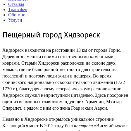
Отзывы
Трансфер
Обо мне
Услуги
Пещерный город Хндзореск
Хндзореск находится на расстоянии 13 км от города Горис.
Деревня знаменита своими естественными каменными
коврами. Старый Хндзореск расположен на склоне двух
холмов, где не было ровной местности для строительства
поселений и поэтому люди жили в пещерах. Во время
сюникского национально-освободительного движения (1722-
1730 г.), благодаря своему географическому расположению,
Хндзореск служил неприступной цитаделью. Здесь похоронен
один из верховных главнокомандующих Армении, Мхитар
Спарапет, а рядом с ним его жена Гоар и сын Аарон.
Недавно в Хндзореске открылось уникальное строение
Качающийся мост В 2012 году был
«Висячий
»
построен
мост