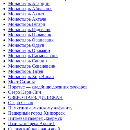
Монастырь Агарцин
Монастырь Айраванк
Монастырь Ахпат
Монастырь Ахтала
Монастырь Гегард
Монастырь Гндеванк
Монастырь Гошаванк
Монастырь Ованаванк
Монастырь Одзун
Монастырь Оромайр
Монастырь Сагмосаванк
Монастырь Санаин
Монастырь Севанаванк
Монастырь Татев
Монастырь Хор-Вирап
Мост Сатаны
Норатус — кладбище древних хачкаров
Озеро Кари-Лич
ОЗЕРО ПАРЗ, ДИЛИЖАН
Озеро Севан
Памятник армянскому алфавиту
Пещерный город Хндзореск
Питьевая галерея Джермук
Птичья пещера Арени1
Селимский караван-сарай