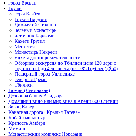
город Ереван
Грузия
горы Казбек
Грузия Вардзия
Дом-музей Сталина
Зеленый монастырь
источник Боржоми
Кахети Грузия
Месхетия
Монастырь Некреси
мцхета достопримечательности
Обзорная экскурсия по Тбилиси цена 120 лари с
группы.от 1 до 4 человека (ок. 2850 рублей).($50)
Пещерный город Уплисцихе
северная Греми
Тбилиси
Гюмри (Ленинакан)
Дозорная башня Алидзора
Домашний вино или мир вина в Арени 6000 летний
Зорац Карер
Канатная дорога «Крылья Татева»
Кобайр монастырь
Крепость Амберд
Мимино
Монастырский комплекс Нораванк