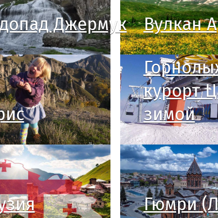
допад Джермук
Вулкан А
Горнолы
курорт Ц
рис
зимой
узия
Гюмри (