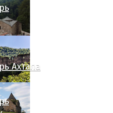
рь
рь Ахтала
рь