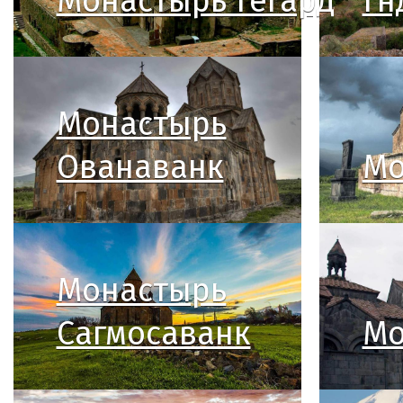
Монастырь Гегард
Гн
Монастырь
Ованаванк
Мо
Монастырь
Сагмосаванк
Мо