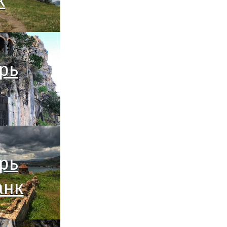
к
рь
рь
анк