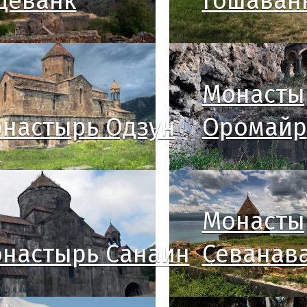
деванк
Гошаван
Монасты
настырь Одзун
Оромайр
Монасты
настырь Санаин
Севанав