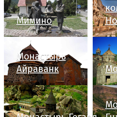
ко
Мимино
Но
Монастырь
Айраванк
Мо
Мо