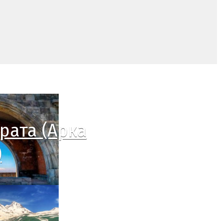
рата (Арка
)