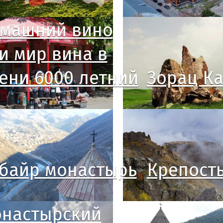
машний вино
и мир вина в
ени 6000 летний
Зорац К
байр монастырь
Крепост
настырский