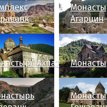
мплекс
Монасты
раванк
Агарцин
настырь Ахпат
Монасты
настырь
Монасты