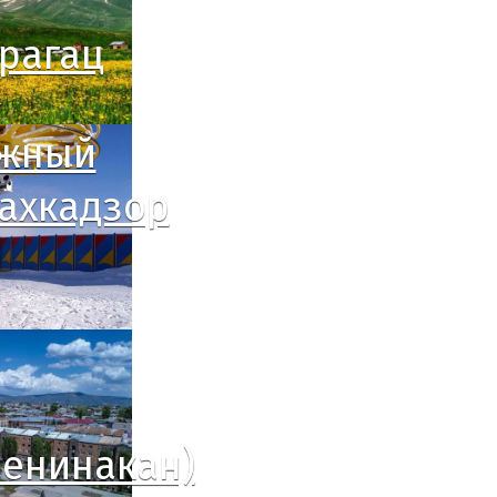
рагац
жный
ахкадзор
Ленинакан)