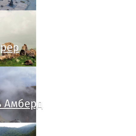
арер
ь Амберд