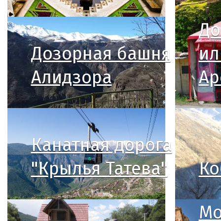
До
Дозорная башня
ил
Алидзора
Ар
Канатная дорога
"Крылья Татева"
Ко
Мо