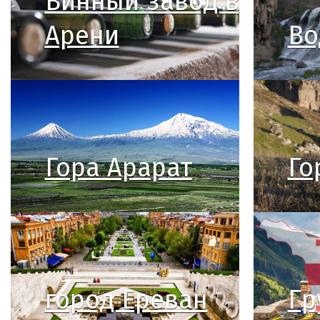
Винный завод в
Арени
Во
Гора Арарат
Го
город Ереван
Гр