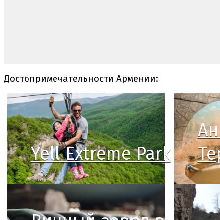
Достопримечательности Армении:
Ан
Yell Extreme Park
Те