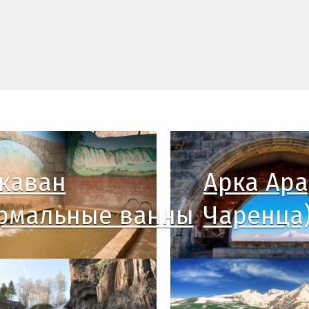
каван
Арка Ара
рмальные ванны
Чаренца