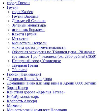
город Ереван
Грузия
горы Казбек
Грузия Вардзия
Дом-музей Сталина
Зеленый монастырь
источник Боржоми
Кахети Грузия
Месхетия
Монастырь Некреси
мцхета достопримечательности
Обзорная экскурсия по Тбилиси цена 120 лари с
группы.от 1 до 4 человека (ок. 2850 рублей).($50)
Пещерный город Уплисцихе
северная Греми
Тбилиси
Гюмри (Ленинакан)
Дозорная башня Алидзора
Домашний вино или мир вина в Арени 6000 летний
Зорац Карер
Канатная дорога «Крылья Татева»
Кобайр монастырь
Крепость Амберд
Мимино
Монастырский комплекс Нораванк