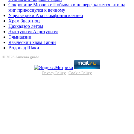
Сокровище Мозрова: Побывав в пещере, кажется, что на
миг прикоснулся к вечному
Ущелье реки Азат симфония камней
Храм Звартноц
Цахкадзор летом
Эко туризм Агротуризм
Эчмиадзин
Языческий храм Гарни
Водопад Шаки
© 2026 Armenia guide.
Privacy Policy
|
Cookie Policy
liganbet
Holiganbet
Jojobet
jojobet
nakitbahis
betpark
casibom
betcio
Grand