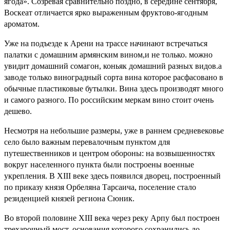
ягода». Созревая сравнительно поздно, в середине сентября,
Воскеат отличается ярко выраженным фруктово-ягодным
ароматом.
Уже на подъезде к Арени на трассе начинают встречаться
палатки с домашним армянским вином,и не только. можно
увидит домашний сомагон, коньяк домашний разных видов.а
заводе только виноградный сорта вина которое расфасовано в
обычные пластиковые бутылки. Вина здесь производят много
и самого разного. По российским меркам вино стоит очень
дешево.
Несмотря на небольшие размеры, уже в раннем средневековье
село было важным перевалочным пунктом для
путешественников и центром обороны: на возвышенностях
вокруг населенного пункта были построены военные
укрепления. В XIII веке здесь появился дворец, построенный
по приказу князя Орбеляна Тарсаича, поселение стало
резиденцией князей региона Сюник.
Во второй половине XIII века через реку Арпу был построен
трехарочный мост, основания которого сохранились до