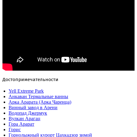
Достопримечательности
Yell Extreme Park
Анкаван Термальные ванны
Арка Арарата (Арка Чаренца)
Винный завод в Арени
Водопад Джермук
Вулкан Арагац
Гора Арарат
Горис
Горнолыжный курорт Цахкадзор зимой