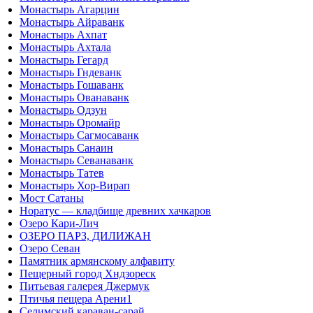
Монастырь Агарцин
Монастырь Айраванк
Монастырь Ахпат
Монастырь Ахтала
Монастырь Гегард
Монастырь Гндеванк
Монастырь Гошаванк
Монастырь Ованаванк
Монастырь Одзун
Монастырь Оромайр
Монастырь Сагмосаванк
Монастырь Санаин
Монастырь Севанаванк
Монастырь Татев
Монастырь Хор-Вирап
Мост Сатаны
Норатус — кладбище древних хачкаров
Озеро Кари-Лич
ОЗЕРО ПАРЗ, ДИЛИЖАН
Озеро Севан
Памятник армянскому алфавиту
Пещерный город Хндзореск
Питьевая галерея Джермук
Птичья пещера Арени1
Селимский караван-сарай