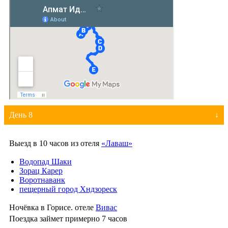
День 8
Выезд в 10 часов из отеля
«Лаваш»
Водопад Шаки
Зорац Карер
Воротнаванк
пещерный город Хндзореск
Ночёвка в Горисе. отеле
Вивас
Поездка займет примерно 7 часов