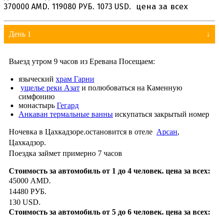
цена за всех
370000 AMD.
119080 РУБ.
1073 USD.
День 1
Выезд утром 9 часов из Еревана Посещаем:
языческий
храм Гарни
ущелье реки Азат
и полюбоваться на Каменную
симфонию
монастырь
Гегард
Анкаван термальные ванны
искупаться закрытый номер
Ночевка в Цахкадзоре.остановится в отеле
Арсан
,
Цахкадзор.
Поездка займет примерно 7 часов
45000 AMD.
14480 РУБ.
130 USD.