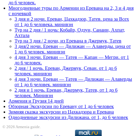
до 6 человек.
Многодневные туры по Армении из Еревана на 2, 3 и 4 дня
с ночевкой
3 дня и 2 ночи. Ереван, Цахкадзор, Татев. цена за Всех
от 1 до 6 человека. минивэн
Тур на 2 дня / 1 ночь: Кобайр, Одзун, Санаин, Ахпат,
Ахтала
Тур на 3 дня / 2 ночи, из Еревана в Джермук, Татев
3 дня/2 ночи. Ереван — Дилижан — Алаверды. цена от
1 до 6 человек. минивэн
4 дня 3 ночи. Ереван — Татев — Капан — Мегри. от 1
до 6 человек.
2 дня / 1 ночь. Ереван, Джермук, Севан. от 1 до 6
человек. минивэн
4 дня 3 ночи. Ереван — Татев — Дилижан — Алаверды
от 1 до 6 человек. минивэн
2 дня и 1 ночь. Ереван, Джермук, Татев, от 1 до 6
человек. Минивэн
Армения и Грузия 14 дней
Обзорная Экскурсии по Еревану от 1 до 6 человек
Зимняя сказка экскурсии из Цахкадзора и Еревана
Однодневные экскурсии из Дилижана. от 1, до 6 человек
© 2026 Armenia guide.