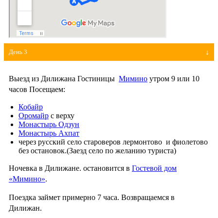
День 3
Выезд из Дилижана Гостиницы
Мимино
утром 9 или 10
часов Посещаем:
Кобайр
Оромайр
с верху
Монастырь Одзун
Монастырь Ахпат
через русский село староверов лермонтово и фиолетово
без остановок.(Заезд село по желанию туриста)
Ночевка в Дилижане. остановится в
Гостевой дом
«Мимино»
.
Поездка займет примерно 7 часа. Возвращаемся в
Дилижан.