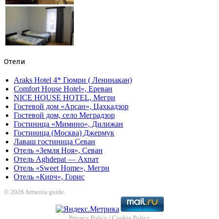
Отели
Araks Hotel 4* Гюмри ( Ленинакан)
Comfort House Hotel», Ереван
NICE HOUSE HOTEL, Мегри
Гостевой дом «Арсан», Цахкадзор
Гостевой дом, село Меградзор
Гостиница «Мимино», Дилижан
Гостиница (Москва) Джермук
Лаваш гостиница Севан
Отель «Земля Ноя», Севан
Отель Aghdepat — Ахпат
Отель «Sweet Home», Мегри
Отель «Кирч», Горис
© 2026 Armenia guide.
Privacy Policy
|
Cookie Policy