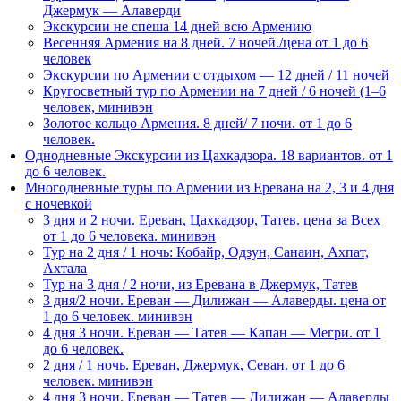
Джермук — Алаверди
Экскурсии не спеша 14 дней всю Армению
Весенняя Армения на 8 дней. 7 ночей./цена от 1 до 6
человек
Экскурсии по Армении с отдыхом — 12 дней / 11 ночей
Кругосветный тур по Армении на 7 дней / 6 ночей (1–6
человек, минивэн
Золотое кольцо Армения. 8 дней/ 7 ночи. от 1 до 6
человек.
Однодневные Экскурсии из Цахкадзора. 18 вариантов. от 1
до 6 человек.
Многодневные туры по Армении из Еревана на 2, 3 и 4 дня
с ночевкой
3 дня и 2 ночи. Ереван, Цахкадзор, Татев. цена за Всех
от 1 до 6 человека. минивэн
Тур на 2 дня / 1 ночь: Кобайр, Одзун, Санаин, Ахпат,
Ахтала
Тур на 3 дня / 2 ночи, из Еревана в Джермук, Татев
3 дня/2 ночи. Ереван — Дилижан — Алаверды. цена от
1 до 6 человек. минивэн
4 дня 3 ночи. Ереван — Татев — Капан — Мегри. от 1
до 6 человек.
2 дня / 1 ночь. Ереван, Джермук, Севан. от 1 до 6
человек. минивэн
4 дня 3 ночи. Ереван — Татев — Дилижан — Алаверды