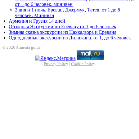
от 1 до 6 человек. минивэн
2 дня и 1 ночь. Ереван, Джермук, Татев, от 1 до 6
человек. Минивэн
Армения и Грузия 14 дней
Обзорная Экскурсии по Еревану от 1 до 6 человек
Зимняя сказка экскурсии из Цахкадзора и Еревана
Однодневные экскурсии из Дилижана. от 1, до 6 человек
© 2026 Armenia guide.
Privacy Policy
|
Cookie Policy
asibom
betcio
Grandpashabet
grandpashabet
casibom
Jojobet Giriş
Jojobet 