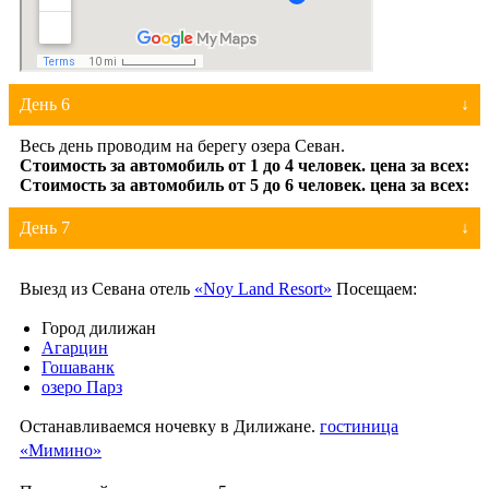
День 6
Весь день проводим на берегу озера Севан.
День 7
Выезд из Севана отель
«Noy Land Resort»
Посещаем:
Город дилижан
Агарцин
Гошаванк
озеро Парз
Останавливаемся ночевку в Дилижане.
гостиница
«Мимино»