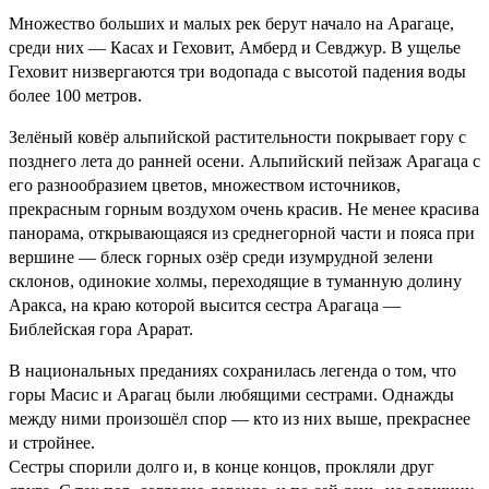
Множество больших и малых рек берут начало на Арагаце,
среди них — Касах и Геховит, Амберд и Севджур. В ущелье
Геховит низвергаются три водопада с высотой падения воды
более 100 метров.
Зелёный ковёр альпийской растительности покрывает гору с
позднего лета до ранней осени. Альпийский пейзаж Арагаца с
его разнообразием цветов, множеством источников,
прекрасным горным воздухом очень красив. Не менее красива
панорама, открывающаяся из среднегорной части и пояса при
вершине — блеск горных озёр среди изумрудной зелени
склонов, одинокие холмы, переходящие в туманную долину
Аракса, на краю которой высится сестра Арагаца —
Библейская гора Арарат.
В национальных преданиях сохранилась легенда о том, что
горы Масис и Арагац были любящими сестрами. Однажды
между ними произошёл спор — кто из них выше, прекраснее
и стройнее.
Сестры спорили долго и, в конце концов, прокляли друг