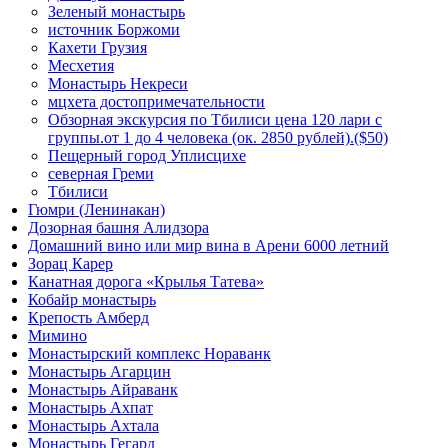
Зеленый монастырь
источник Боржоми
Кахети Грузия
Месхетия
Монастырь Некреси
мцхета достопримечательности
Обзорная экскурсия по Тбилиси цена 120 лари с
группы.от 1 до 4 человека (ок. 2850 рублей).($50)
Пещерный город Уплисцихе
северная Греми
Тбилиси
Гюмри (Ленинакан)
Дозорная башня Алидзора
Домашний вино или мир вина в Арени 6000 летний
Зорац Карер
Канатная дорога «Крылья Татева»
Кобайр монастырь
Крепость Амберд
Мимино
Монастырский комплекс Нораванк
Монастырь Агарцин
Монастырь Айраванк
Монастырь Ахпат
Монастырь Ахтала
Монастырь Гегард