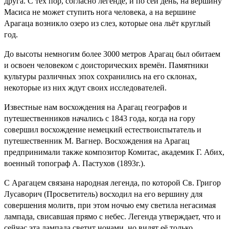
друга. С тех пор, согласно легенде, и по сей день, на вершину
Масиса не может ступить нога человека, а на вершине
Арагаца возникло озеро из слез, которые она льёт круглый
год.
До высоты немногим более 3000 метров Арагац был обитаем
и освоен человеком с доисторических времён. Памятники
культуры различных эпох сохранились на его склонах,
некоторые из них ждут своих исследователей.
Известные нам восхождения на Арагац географов и
путешественников начались с 1843 года, когда на гору
совершил восхождение немецкий естествоиспытатель и
путешественник М. Вагнер. Восхождения на Арагац
предпринимали также композитор Комитас, академик Г. Абих,
военный топограф А. Пастухов (1893г.).
С Арагацем связана народная легенда, по которой Св. Григор
Лусаворич (Просветитель) восходил на его вершину для
совершения молитв, при этом ночью ему светила негасимая
лампада, свисавшая прямо с небес. Легенда утверждает, что и
сейчас эта лампада светит ночами, но видят её только