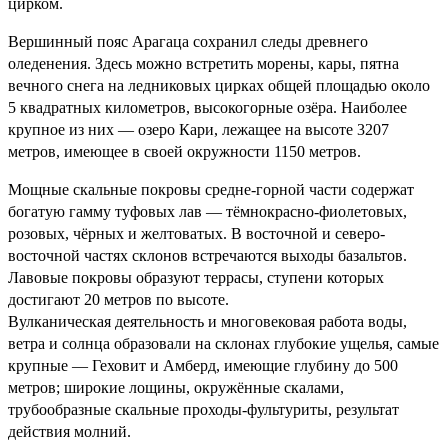
цирком.
Вершинный пояс Арагаца сохранил следы древнего
оледенения. Здесь можно встретить морены, кары, пятна
вечного снега на ледниковых цирках общей площадью около
5 квадратных километров, высокогорные озёра. Наиболее
крупное из них — озеро Кари, лежащее на высоте 3207
метров, имеющее в своей окружности 1150 метров.
Мощные скальные покровы средне-горной части содержат
богатую гамму туфовых лав — тёмнокрасно-фиолетовых,
розовых, чёрных и желтоватых. В восточной и северо-
восточной частях склонов встречаются выходы базальтов.
Лавовые покровы образуют террасы, ступени которых
достигают 20 метров по высоте.
Вулканическая деятельность и многовековая работа воды,
ветра и солнца образовали на склонах глубокие ущелья, самые
крупные — Геховит и Амберд, имеющие глубину до 500
метров; широкие лощины, окружённые скалами,
трубообразные скальные проходы-фультуриты, результат
действия молний.