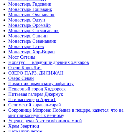
Монастырь Гндеванк
Монастырь Гошаванк
Монастырь Ованаванк
Монастырь Одзун
Монастырь Оромайр
Монастырь Сагмосаванк
Монастырь Санаин
Монастырь Севанаванк
Монастырь Татев
Монастырь Хор-Вирап
Мост Сатаны
Норатус — кладбище древних хачкаров
Озеро Кари-Лич
ОЗЕРО ПАРЗ, ДИЛИЖАН
Озеро Севан
Памятник армянскому алфавиту
Пещерный город Хндзореск
Питьевая галерея Джермук
Птичья пещера Арени1
Селимский караван-сарай
Сокровище Мозрова: Побывав в пещере, кажется, что на
миг прикоснулся к вечному
Ущелье реки Азат симфония камней
Храм Звартноц
Цахкадзор летом