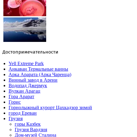
Достопримечательности
Yell Extreme Park
Анкаван Термальные ванны
Арка Арарата (Арка Чаренца)
Винный завод в Арени
Водопад Джермук
Вулкан Арагац
Гора Арарат
Горис
Горнолыжный курорт Цахкадзор зимой
город Ереван
Грузия
горы Казбек
Грузия Вардзия
Дом-музей Сталина