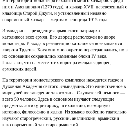
На территории монастыря находится много хачкаров. Среди
них и Аменапркич (1279 года), и хачкар ХVII, перевезенный с
кладбища Старой Джуги, и установленный недавно
современный хачкар — жертвам геноцида 1915 года.
Эчмиадзин — резиденция армянского патриарха —
католикоса всех армян. Его дворец расположен во дворе
монастыря. У входа в резиденцию католикоса возвышаются
«ворота Трдата». Хотя они многократно перестраивались, но в
их основании сохранились каменные блоки IV века.
Полагают, что на месте этих ворот размещался дворец
армянских царей.
На территории монастырского комплекса находится также и
Духовная Академия святого Эчмиадзина. Это единственное в
мире учебное заведение такого типа. Слушателей немного —
всего 50 человек. Здесь в основном изучают следующие
предметы: логику, риторику, психологию, всемирную
историю, философию и языки. Из языков особенно тщательно
изучают старогреческий, русский, английский, армянский —
как современный так староармянский.