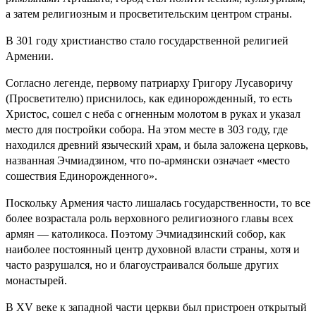
а затем религиозным и просветительским центром страны.
В 301 году христианство стало государственной религией
Армении.
Согласно легенде, первому патриарху Григору Лусаворичу
(Просветителю) приснилось, как единорожденный, то есть
Христос, сошел с неба с огненным молотом в руках и указал
место для постройки собора. На этом месте в 303 году, где
находился древний языческий храм, и была заложена церковь,
названная Эчмиадзином, что по-армянски означает «место
сошествия Единорожденного».
Поскольку Армения часто лишалась государственности, то все
более возрастала роль верховного религиозного главы всех
армян — католикоса. Поэтому Эчмиадзинский собор, как
наиболее постоянный центр духовной власти страны, хотя и
часто разрушался, но и благоустраивался больше других
монастырей.
В ХV веке к западной части церкви был пристроен открытый