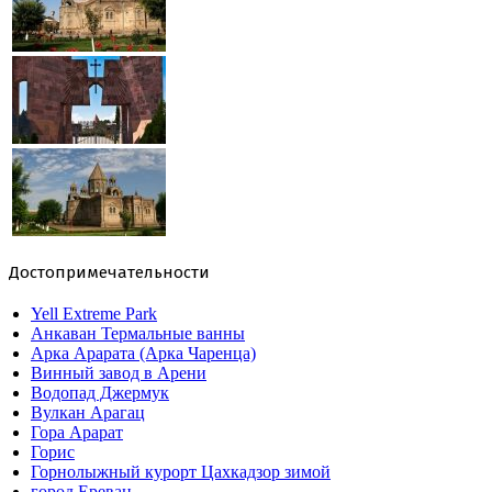
Достопримечательности
Yell Extreme Park
Анкаван Термальные ванны
Арка Арарата (Арка Чаренца)
Винный завод в Арени
Водопад Джермук
Вулкан Арагац
Гора Арарат
Горис
Горнолыжный курорт Цахкадзор зимой
город Ереван