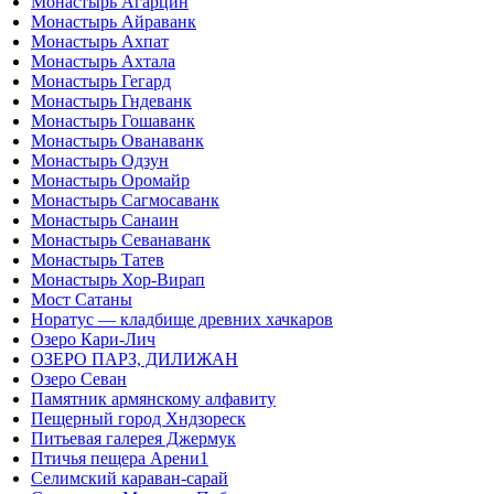
Монастырь Агарцин
Монастырь Айраванк
Монастырь Ахпат
Монастырь Ахтала
Монастырь Гегард
Монастырь Гндеванк
Монастырь Гошаванк
Монастырь Ованаванк
Монастырь Одзун
Монастырь Оромайр
Монастырь Сагмосаванк
Монастырь Санаин
Монастырь Севанаванк
Монастырь Татев
Монастырь Хор-Вирап
Мост Сатаны
Норатус — кладбище древних хачкаров
Озеро Кари-Лич
ОЗЕРО ПАРЗ, ДИЛИЖАН
Озеро Севан
Памятник армянскому алфавиту
Пещерный город Хндзореск
Питьевая галерея Джермук
Птичья пещера Арени1
Селимский караван-сарай