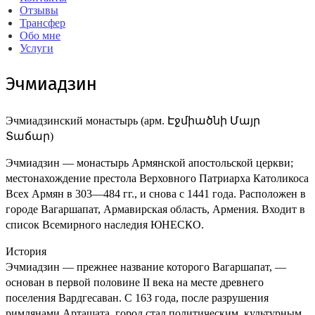
Отзывы
Трансфер
Обо мне
Услуги
Эчмиадзин
Эчмиадзинский монастырь (арм. Էջմիածնի Մայր
Տաճար)
Эчмиадзин — монастырь Армянской апостольской церкви;
местонахождение престола Верховного Патриарха Католикоса
Всех Армян в 303—484 гг., и снова с 1441 года. Расположен в
городе Вагаршапат, Армавирская область, Армения. Входит в
список Всемирного наследия ЮНЕСКО.
История
Эчмиадзин — прежнее название которого Вагаршапат, —
основан в первой половине II века на месте древнего
поселения Вардгесаван. С 163 года, после разрушения
римлянами Арташата, город стал политическим, культурным,