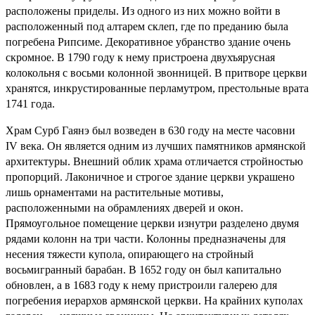
расположены приделы. Из одного из них можно войти в
расположенный под алтарем склеп, где по преданию была
погребена Рипсиме. Декоративное убранство здание очень
скромное. В 1790 году к нему пристроена двухъярусная
колокольня с восьми колонной звонницей. В притворе церкви
хранятся, инкрустированные перламутром, престольные врата
1741 года.
Храм Сурб Гаянэ был возведен в 630 году на месте часовни
IV века. Он является одним из лучших памятников армянской
архитектуры. Внешний облик храма отличается стройностью
пропорций. Лаконичное и строгое здание церкви украшено
лишь орнаментами на растительные мотивы,
расположенными на обрамлениях дверей и окон.
Прямоугольное помещение церкви изнутри разделено двумя
рядами колонн на три части. Колонны предназначены для
несения тяжести купола, опирающего на стройный
восьмигранный барабан. В 1652 году он был капитально
обновлен, а в 1683 году к нему пристроили галерею для
погребения иерархов армянской церкви. На крайних куполах