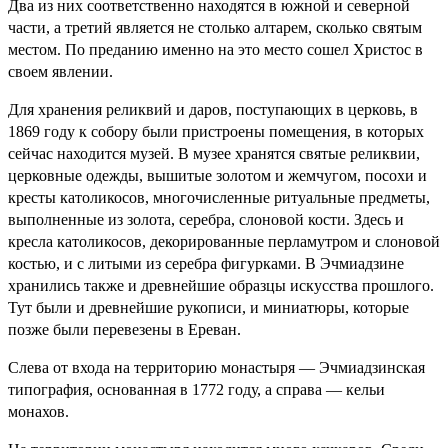
Два из них соответственно находятся в южной и северной
части, а третий является не столько алтарем, сколько святым
местом. По преданию именно на это место сошел Христос в
своем явлении.
Для хранения реликвий и даров, поступающих в церковь, в
1869 году к собору были пристроены помещения, в которых
сейчас находится музей. В музее хранятся святые реликвии,
церковные одежды, вышитые золотом и жемчугом, посохи и
кресты католикосов, многочисленные ритуальные предметы,
выполненные из золота, серебра, слоновой кости. Здесь и
кресла католикосов, декорированные перламутром и слоновой
костью, и с литыми из серебра фигурками. В Эчмиадзине
хранились также и древнейшие образцы искусства прошлого.
Тут были и древнейшие рукописи, и миниатюры, которые
позже были перевезены в Ереван.
Слева от входа на территорию монастыря — Эчмиадзинская
типография, основанная в 1772 году, а справа — кельи
монахов.