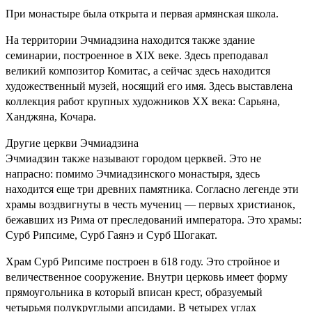
При монастыре была открыта и первая армянская школа.
На территории Эчмиадзина находится также здание
семинарии, построенное в ХIХ веке. Здесь преподавал
великий композитор Комитас, а сейчас здесь находится
художественный музей, носящий его имя. Здесь выставлена
коллекция работ крупных художников ХХ века: Сарьяна,
Ханджяна, Кочара.
Другие церкви Эчмиадзина
Эчмиадзин также называют городом церквей. Это не
напрасно: помимо Эчмиадзинского монастыря, здесь
находится еще три древних памятника. Согласно легенде эти
храмы воздвигнуты в честь мучениц — первых христианок,
бежавших из Рима от преследований императора. Это храмы:
Сурб Рипсиме, Сурб Гаянэ и Сурб Шогакат.
Храм Сурб Рипсиме построен в 618 году. Это стройное и
величественное сооружение. Внутри церковь имеет форму
прямоугольника в который вписан крест, образуемый
четырьмя полукруглыми апсидами. В четырех углах