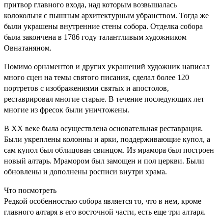
притвор главного входа, над которым возвышалась
колокольня с пышным архитектурным убранством. Тогда же
были украшены внутренние стены собора. Отделка собора
была закончена в 1786 году талантливым художником
Овнатаняном.
Помимо орнаментов и других украшений художник написал
много сцен на темы святого писания, сделал более 120
портретов c изображениями святых и апостолов,
реставрировал многие старые. В течение последующих лет
многие из фресок были уничтожены.
В ХХ веке была осуществлена основательная реставрация.
Были укреплены колонны и арки, поддерживающие купол, а
сам купол был облицован свинцом. Из мрамора был построен
новый алтарь. Мрамором был замощен и пол церкви. Были
обновлены и дополнены росписи внутри храма.
Что посмотреть
Редкой особенностью собора является то, что в нем, кроме
главного алтаря в его восточной части, есть еще три алтаря.