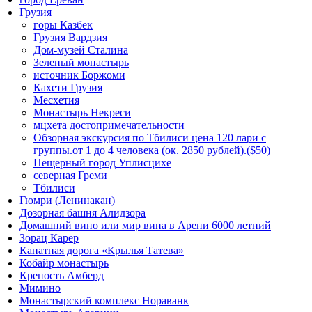
Грузия
горы Казбек
Грузия Вардзия
Дом-музей Сталина
Зеленый монастырь
источник Боржоми
Кахети Грузия
Месхетия
Монастырь Некреси
мцхета достопримечательности
Обзорная экскурсия по Тбилиси цена 120 лари с
группы.от 1 до 4 человека (ок. 2850 рублей).($50)
Пещерный город Уплисцихе
северная Греми
Тбилиси
Гюмри (Ленинакан)
Дозорная башня Алидзора
Домашний вино или мир вина в Арени 6000 летний
Зорац Карер
Канатная дорога «Крылья Татева»
Кобайр монастырь
Крепость Амберд
Мимино
Монастырский комплекс Нораванк