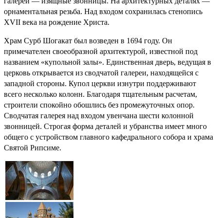
галереи — изящные звонницы. На архитектурных деталях —
орнаментальная резьба. Над входом сохранилась стенопись
ХVII века на рождение Христа.
Храм Сурб Шогакат был возведен в 1694 году. Он
примечателен своеобразной архитектурой, известной под
названием «купольной залы». Единственная дверь, ведущая в
церковь открывается из сводчатой галереи, находящейся с
западной стороны. Купол церкви изнутри поддерживают
всего несколько колонн. Благодаря тщательным расчетам,
строители спокойно обошлись без промежуточных опор.
Сводчатая галерея над входом увенчана шести колонной
звонницей. Строгая форма деталей и убранства имеет много
общего с устройством главного кафедрального собора и храма
Святой Рипсиме.