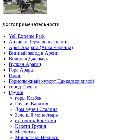
Достопримечательности
Yell Extreme Park
Анкаван Термальные ванны
Арка Арарата (Арка Чаренца)
Винный завод в Арени
Водопад Джермук
Вулкан Арагац
Гора Арарат
Горис
Горнолыжный курорт Цахкадзор зимой
город Ереван
Грузия
горы Казбек
Грузия Вардзия
Дом-музей Сталина
Зеленый монастырь
источник Боржоми
Кахети Грузия
Месхетия
Монастырь Некреси