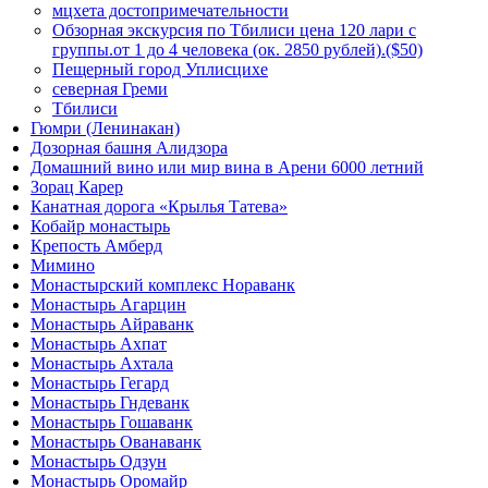
мцхета достопримечательности
Обзорная экскурсия по Тбилиси цена 120 лари с
группы.от 1 до 4 человека (ок. 2850 рублей).($50)
Пещерный город Уплисцихе
северная Греми
Тбилиси
Гюмри (Ленинакан)
Дозорная башня Алидзора
Домашний вино или мир вина в Арени 6000 летний
Зорац Карер
Канатная дорога «Крылья Татева»
Кобайр монастырь
Крепость Амберд
Мимино
Монастырский комплекс Нораванк
Монастырь Агарцин
Монастырь Айраванк
Монастырь Ахпат
Монастырь Ахтала
Монастырь Гегард
Монастырь Гндеванк
Монастырь Гошаванк
Монастырь Ованаванк
Монастырь Одзун
Монастырь Оромайр