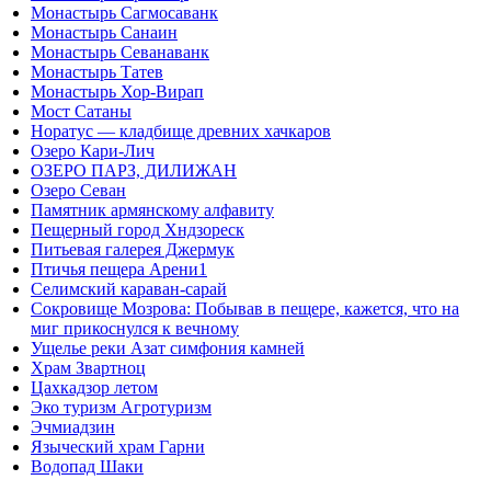
Монастырь Сагмосаванк
Монастырь Санаин
Монастырь Севанаванк
Монастырь Татев
Монастырь Хор-Вирап
Мост Сатаны
Норатус — кладбище древних хачкаров
Озеро Кари-Лич
ОЗЕРО ПАРЗ, ДИЛИЖАН
Озеро Севан
Памятник армянскому алфавиту
Пещерный город Хндзореск
Питьевая галерея Джермук
Птичья пещера Арени1
Селимский караван-сарай
Сокровище Мозрова: Побывав в пещере, кажется, что на
миг прикоснулся к вечному
Ущелье реки Азат симфония камней
Храм Звартноц
Цахкадзор летом
Эко туризм Агротуризм
Эчмиадзин
Языческий храм Гарни
Водопад Шаки